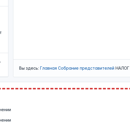
т
о
Вы здесь:
Главная
Собрание представителей
НАЛОГ
нении
нении